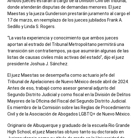
Ambos jueces estarán a cargo de la División Civil del tribunal,
donde atenderán disputas de demandas menores. El juez
Maestas y la jueza Gunderson prestarán juramento al cargo el
17
de marzo, en reemplazo de los jueces jubilados Frank A.
Sedillo y Linda S. Rogers.
“La vasta experiencia y conocimiento que ambos jueces
aportan al estrado del Tribunal Metropolitano permitirá una
transición sin contratiempos, ya que asumirán algunas de las
listas de causas civiles más activas del estado”, dijo el juez
presidente Joshua J. Sánchez.
El juez Maestas se desempeña como actuario jefe del
Tribunal de Apelaciones de Nuevo México desde abril de 2024.
Antes de eso, trabajó como asesor general adjunto del
Segundo Distrito Judicial y como fiscal en la División de Delitos
Mayores de la Oficina del Fiscal del Segundo Distrito Judicial.
Es miembro de la Comisión sobre las Reglas de Procedimiento
Civil y de la Asociación de Abogados LGBTQ+ de Nuevo México.
Originario de Albuquerque y graduado de la escuela Rio Grande
High School, el juez Maestas obtuvo tanto su doctorado en