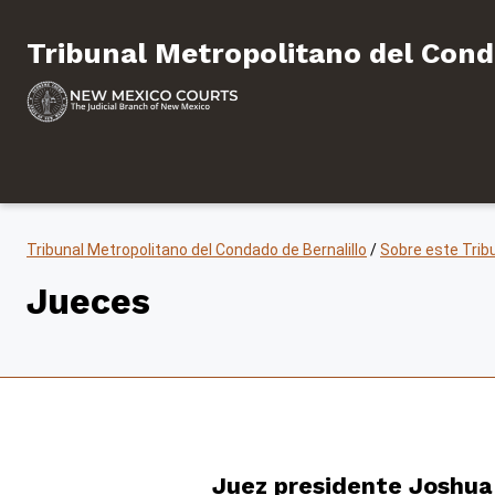
Saltar al contenido
Tribunal Metropolitano de
Tribunal Metropolitano del Cond
Tribunal Metropolitano del Condado de Bernalillo
/
Sobre este Trib
Jueces
Juez presidente Joshua