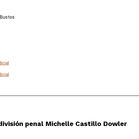
 Bustos
icial
icial
división penal Michelle Castillo Dowler