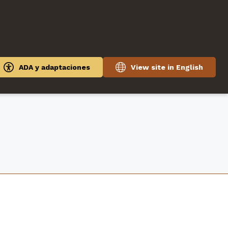
ADA y adaptaciones
View site in English