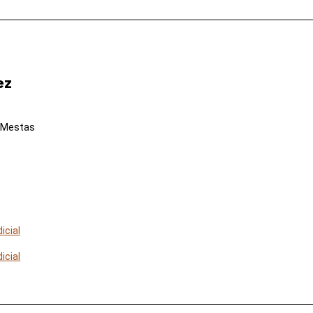
ez
 Mestas
icial
icial