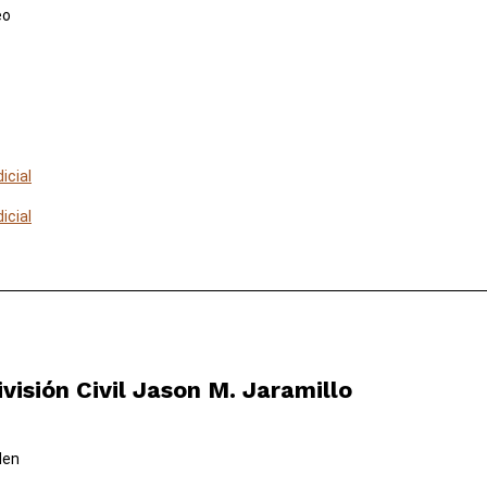
eo
icial
icial
visión Civil Jason M. Jaramillo
len