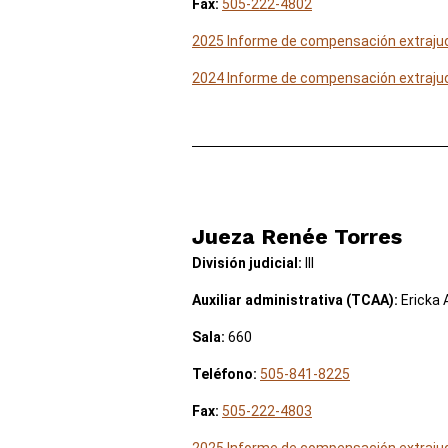
Fax:
505-222-4802
2025 Informe de compensación extrajud
2024 Informe de compensación extrajud
Jueza Renée Torres
División judicial:
III
Auxiliar administrativa (TCAA):
Ericka 
Sala:
660
Teléfono:
505-841-8225
Fax:
505-222-4803