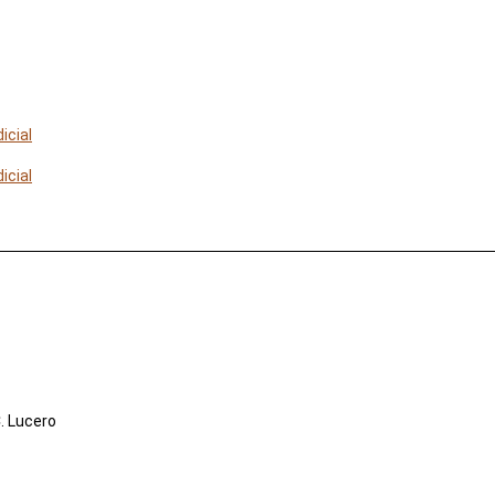
icial
icial
. Lucero