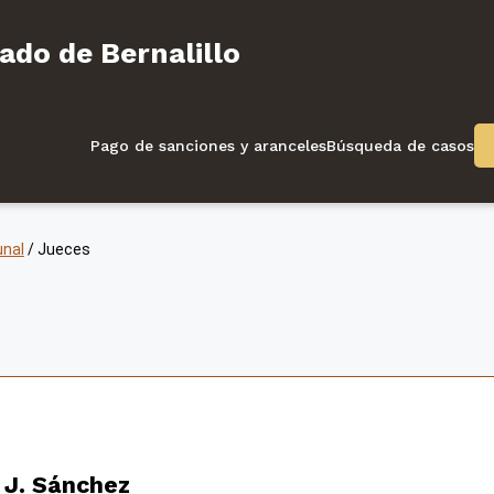
l Condado de Bernalillo
ado de Bernalillo
Pago de sanciones y aranceles
Búsqueda de casos
unal
/
Jueces
 J. Sánchez