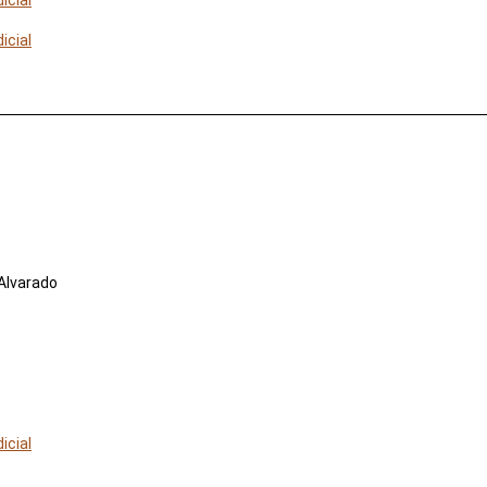
icial
icial
Alvarado
icial