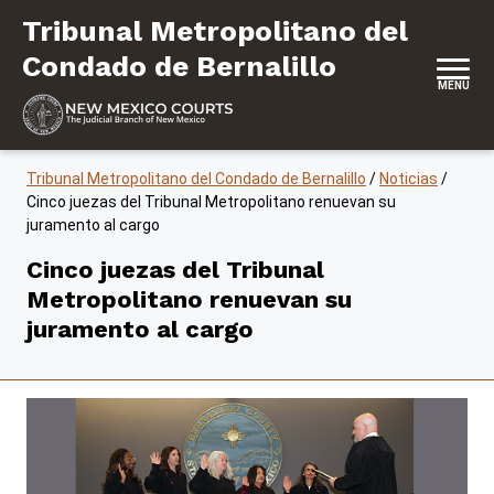
Saltar al contenido
Tribunal Metropolitano del Condado de
Tribunal Metropolitano del
Condado de Bernalillo
MENU
Tribunal Metropolitano del Condado de Bernalillo
/
Noticias
/
Cinco juezas del Tribunal Metropolitano renuevan su
juramento al cargo
Cinco juezas del Tribunal
Metropolitano renuevan su
juramento al cargo