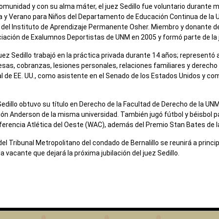
nidad y con su alma máter, el juez Sedillo fue voluntario durante 
 Verano para Niños del Departamento de Educación Continua de la U
os del Instituto de Aprendizaje Permanente Osher. Miembro y donante d
ción de Exalumnos Deportistas de UNM en 2005 y formó parte de la j
z Sedillo trabajó en la práctica privada durante 14 años; representó 
sas, cobranzas, lesiones personales, relaciones familiares y derecho
ral de EE. UU., como asistente en el Senado de los Estados Unidos y co
Sedillo obtuvo su título en Derecho de la Facultad de Derecho de la UN
n Anderson de la misma universidad. También jugó fútbol y béisbol pa
erencia Atlética del Oeste (WAC), además del Premio Stan Bates de 
 Tribunal Metropolitano del condado de Bernalillo se reunirá a princip
 vacante que dejará la próxima jubilación del juez Sedillo.