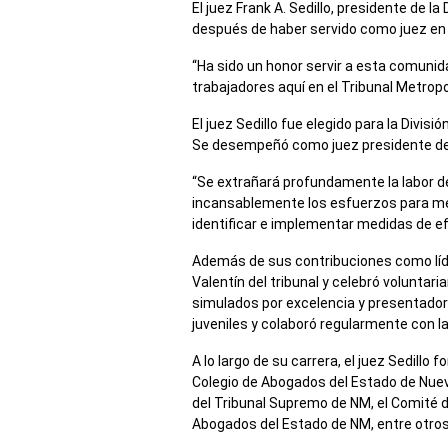
El juez Frank A. Sedillo, presidente de la
después de haber servido como juez en e
“Ha sido un honor servir a esta comunid
trabajadores aquí en el Tribunal Metropol
El juez Sedillo fue elegido para la Div
Se desempeñó como juez presidente de la
“Se extrañará profundamente la labor de 
incansablemente los esfuerzos para mejo
identificar e implementar medidas de efi
Además de sus contribuciones como líder 
Valentín del tribunal y celebró voluntari
simulados por excelencia y presentador
juveniles y colaboró regularmente con
A lo largo de su carrera, el juez Sedill
Colegio de Abogados del Estado de Nuev
del Tribunal Supremo de NM, el Comité d
Abogados del Estado de NM, entre otros