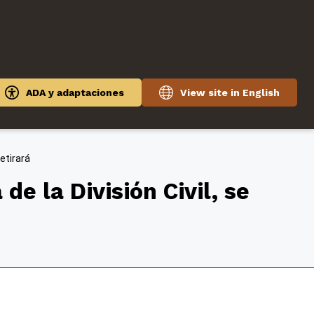
ADA y adaptaciones
View site in English
retirará
de la División Civil, se