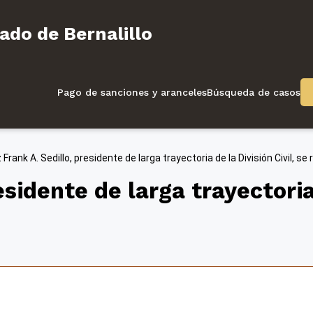
l Condado de Bernalillo
ado de Bernalillo
Pago de sanciones y aranceles
Búsqueda de casos
z Frank A. Sedillo, presidente de larga trayectoria de la División Civil, se 
esidente de larga trayectoria 