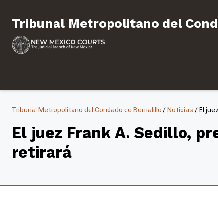
Saltar al contenido
Tribunal Metropolitano de
Tribunal Metropolitano del Cond
Tribunal Metropolitano del Condado de Bernalillo
/
Noticias
/
El jue
El juez Frank A. Sedillo, pr
retirará