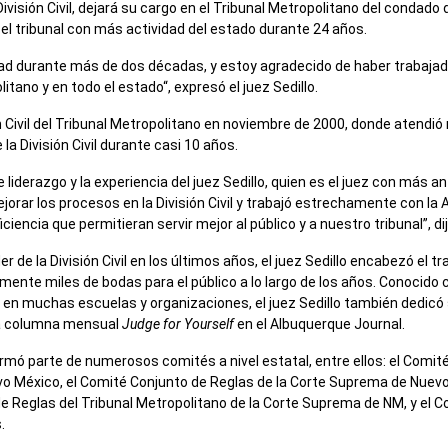
 División Civil, dejará su cargo en el Tribunal Metropolitano del condado 
l tribunal con más actividad del estado durante 24 años.
ad durante más de dos décadas, y estoy agradecido de haber trabajado
itano y en todo el estado“, expresó el juez Sedillo.
isión Civil del Tribunal Metropolitano en noviembre de 2000, donde ate
 División Civil durante casi 10 años.
liderazgo y la experiencia del juez Sedillo, quien es el juez con más an
rar los procesos en la División Civil y trabajó estrechamente con la A
ciencia que permitieran servir mejor al público y a nuestro tribunal”, d
de la División Civil en los últimos años, el juez Sedillo encabezó el t
amente miles de bodas para el público a lo largo de los años. Conocido c
 en muchas escuelas y organizaciones, el juez Sedillo también dedic
 la columna mensual
Judge for Yourself
en el Albuquerque Journal.
o formó parte de numerosos comités a nivel estatal, entre ellos: el Comi
o México, el Comité Conjunto de Reglas de la Corte Suprema de Nuev
e Reglas del Tribunal Metropolitano de la Corte Suprema de NM, y el Co
.