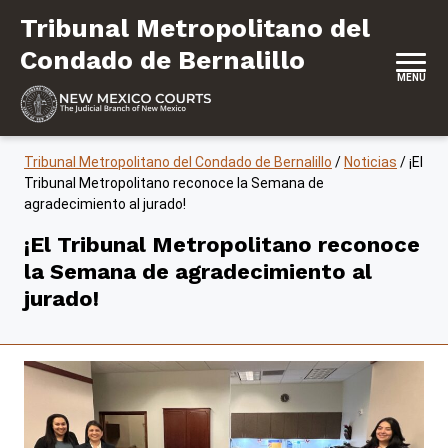
Saltar al contenido
Tribunal Metropolitano del Condado de
Tribunal Metropolitano del
Condado de Bernalillo
MENU
Tribunal Metropolitano del Condado de Bernalillo
/
Noticias
/
¡El
Tribunal Metropolitano reconoce la Semana de
agradecimiento al jurado!
¡El Tribunal Metropolitano reconoce
la Semana de agradecimiento al
jurado!