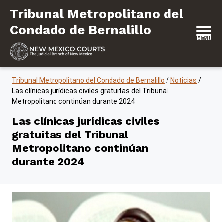
Saltar al contenido
Tribunal Metropolitano del Condado de
Tribunal Metropolitano del
Condado de Bernalillo
MENU
Tribunal Metropolitano del Condado de Bernalillo
/
Noticias
/
Las clínicas jurídicas civiles gratuitas del Tribunal
Metropolitano continúan durante 2024
Las clínicas jurídicas civiles
gratuitas del Tribunal
Metropolitano continúan
durante 2024