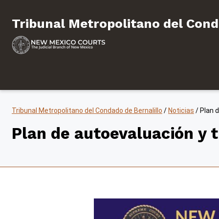
Saltar al contenido
Tribunal Metropolitano de
Tribunal Metropolitano del Cond
Tribunal Metropolitano del Condado de Bernalillo
/
Noticias
/
Plan d
Plan de autoevaluación y t