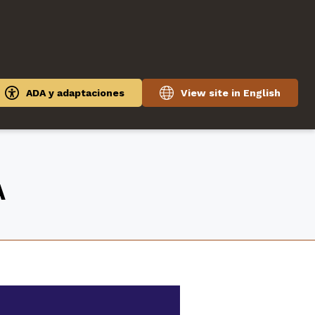
ADA y adaptaciones
View site in English
A