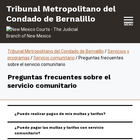
Saltar al contenido
Tribunal Metropolitano del Condado de
Tribunal Metropolitano del
Condado de Bernalillo
MENU
Tribunal Metropolitano del Condado de Bernalillo
/
Servicios y
programas
/
Servicio comunitario
/
Preguntas frecuentes
sobre el servicio comunitario
Preguntas frecuentes sobre el
servicio comunitario
Toggle Accordion
¿Puedo realizar pagos de mis multas y tarifas?
¿Puedo pagar las multas y tarifas con servicio
Toggle Accordion
comunitario?